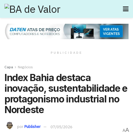
PUBLICIDADE
Capa
Negócios
Index Bahia destaca
inovação, sustentabilidade e
protagonismo industrial no
Nordeste
por
Publisher
07/05/2026
A
A