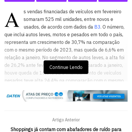
A
s vendas financiadas de veículos em fevereiro
somaram 525 mil unidades, entre novos e
usados, de acordo com dados da
B3
. O número,
que inclui autos leves, motos e pesados em todo o país,
representa um crescimento de 30,7% na comparação
com o mesmo período de 2023, mas queda de 6,6% em
relação a janeiro. No segmento de autos leves, a alta foi
de 26,2% ante fevereiro de 2023. Comparado a janeiro,
Continue Lendo
houve queda de 10,5%. Já o financiamento de veículos
pesados teve alta 24,4% na comparação com o mesmo
período do ano anterior e de 6,1% em relação a janeiro. O
número de financiamentos de motos no mês foi 45,8%
maior do que em fevereiro de 2023 e 3,2% maior do que
em janeiro. No acumulado do ano, as vendas financiadas
de veículos somaram 1 milhão de unidades. O número
Artigo Anterior
representa alta de 28,8% em relação ao mesmo período
Shoppings já contam com abafadores de ruído para