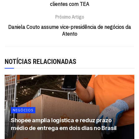
de 2023, o que equivale a cerca de 243 mil unidades a
clientes com TEA
mais. Além disso, essa é a melhor marca para os dois
Próximo Artigo
primeiros meses do ano desde 2012.
Daniela Couto assume vice-presidência de negócios da
Atento
Leia também:
Petrobras inicia fase de avaliação para
recomprar a Refinaria de Mataripe
NOTÍCIAS RELACIONADAS
Tags:
B3
veículos
NEGÓCIOS
Shopee amplia logística e reduz prazo
médio de entrega em dois dias no Brasil