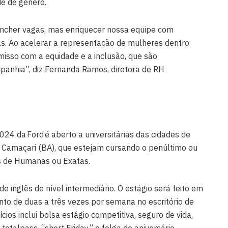
de de gênero.
ncher vagas, mas enriquecer nossa equipe com
as. Ao acelerar a representação de mulheres dentro
isso com a equidade e a inclusão, que são
panhia”, diz Fernanda Ramos, diretora de RH
024 da Ford é aberto a universitárias das cidades de
e Camaçari (BA), que estejam cursando o penúltimo ou
s de Humanas ou Exatas.
de inglês de nível intermediário. O estágio será feito em
to de duas a três vezes por semana no escritório de
cios inclui bolsa estágio competitiva, seguro de vida,
, totalpass, “short Friday” e folga de aniversário.