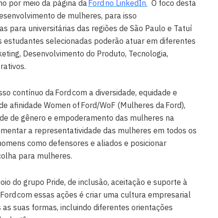
ho por meio da página da
Ford no LinkedIn
.
O foco desta
desenvolvimento de mulheres, para isso
s para universitárias das regiões de São Paulo e Tatuí
As estudantes selecionadas poderão atuar em diferentes
eting, Desenvolvimento do Produto, Tecnologia,
rativos.
so contínuo da Ford com a diversidade, equidade e
 de afinidade Women of Ford/WoF (Mulheres da Ford),
dade de gênero e empoderamento das mulheres na
umentar a representatividade das mulheres em todos os
 homens como defensores e aliados e posicionar
olha para mulheres.
io do grupo Pride, de inclusão, aceitação e suporte à
Ford com essas ações é criar uma cultura empresarial
 as suas formas, incluindo diferentes orientações