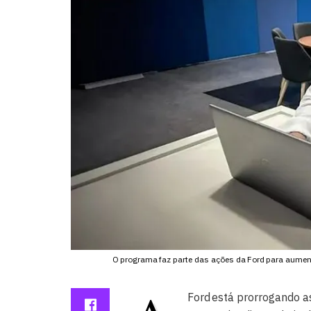
O programa faz parte das ações da Ford para aument
Ford está prorrogando as