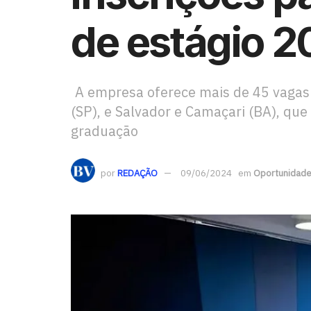
de estágio 
A empresa oferece mais de 45 vagas p
(SP), e Salvador e Camaçari (BA), qu
graduação
por
REDAÇÃO
09/06/2024
em
Oportunidad