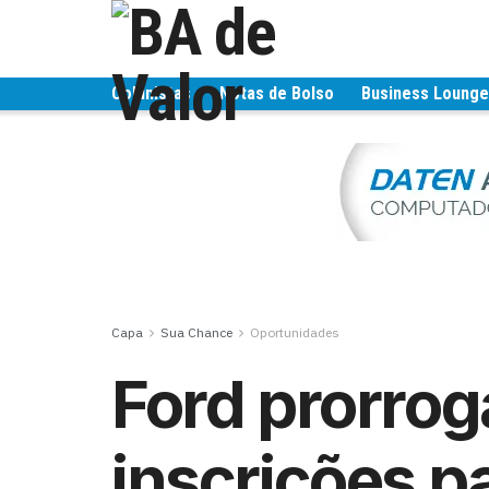
Colunistas
Notas de Bolso
Business Loung
Capa
Sua Chance
Oportunidades
Ford prorrog
inscrições p