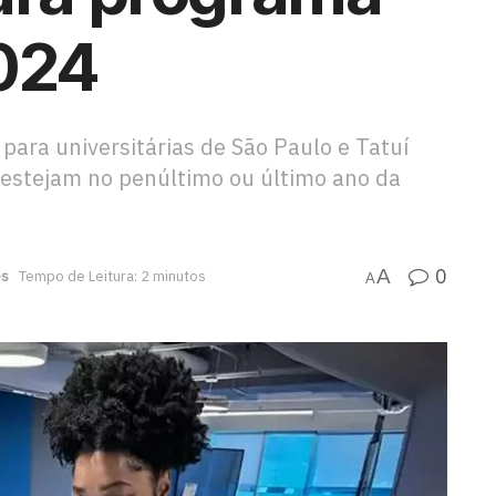
2024
ara universitárias de São Paulo e Tatuí
e estejam no penúltimo ou último ano da
0
A
es
Tempo de Leitura: 2 minutos
A