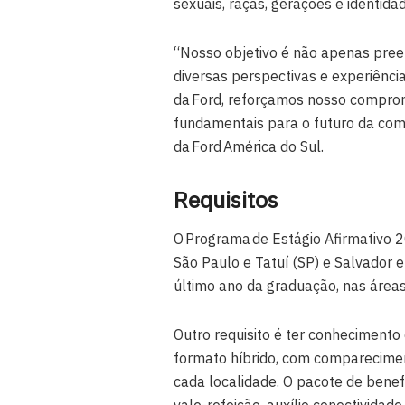
sexuais, raças, gerações e identida
“Nosso objetivo é não apenas pree
diversas perspectivas e experiênci
da Ford, reforçamos nosso comprom
fundamentais para o futuro da com
da Ford América do Sul.
Requisitos
O Programa de Estágio Afirmativo 2
São Paulo e Tatuí (SP) e Salvador 
último ano da graduação, nas área
Outro requisito é ter conhecimento 
formato híbrido, com comparecimen
cada localidade. O pacote de benefí
vale-refeição, auxílio conectividade