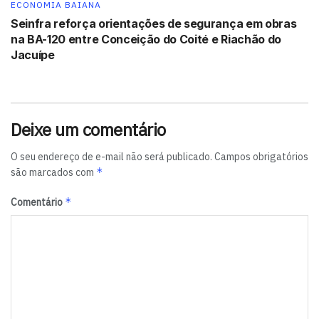
ECONOMIA BAIANA
“Mais uma vez, o franchising foi o último a sentir mais
Seinfra reforça orientações de segurança em obras
na BA-120 entre Conceição do Coité e Riachão do
fortemente os impactos da piora do quadro
Jacuípe
macroeconômico e será o primeiro a se recuperar”,
destaca ela.
Tags:
Associação Brasileira de Franchising
franchising
Deixe um comentário
franquia
NTW Contabilidade
O seu endereço de e-mail não será publicado.
Campos obrigatórios
*
são marcados com
*
Comentário