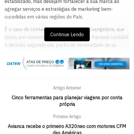
estabilizado, mas desejam fortalecer a sua marca ao
agregar serviços e estratégias de marketing bem-
sucedidas em várias regiões do País.
É o caso do contador baiano Ernandes Evangelista, que
Continue Lendo
optou por converter o seu escritório em franquia contábil.
A decisão, segundo ele, partiu da necessidade de se
adequar à mudança do perfil da contabilidade, que após
a evolução do fisco eletrônico passou a exigir uma
atuação mais consultiva dos profissionais da área.
“Não basta mais tão somente executar as obrigações
Artigo Anterior
acessórias, mas participar ativamente das tomadas de
decisões nas empresas. E a franquia ajuda neste sentido,
Cinco ferramentas para planejar viagens por conta
própria
pois já tem um modelo de atuação pré-definido que é
constantemente aprimorado pelos franqueados”, afirma
Próximo Artigo
Evangelista.
Avianca recebe o primeiro A320neo com motores CFM
Além disso, fazer parte de uma rede presente nas quatro
das Américas