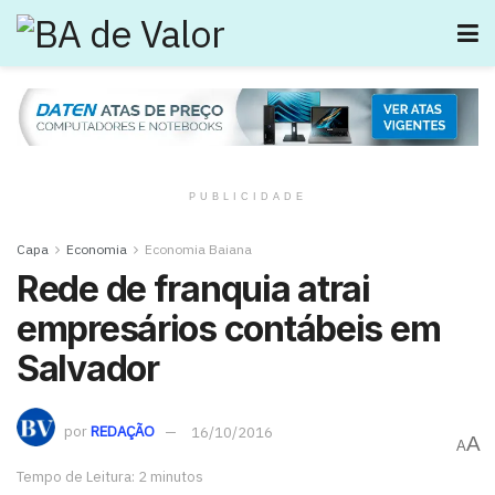
PUBLICIDADE
Capa
Economia
Economia Baiana
Rede de franquia atrai
empresários contábeis em
Salvador
por
REDAÇÃO
16/10/2016
A
A
Tempo de Leitura: 2 minutos