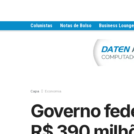
Colunistas
Notas de Bolso
Business Loung
Capa
Economia
Governo fede
R$ 390 milh