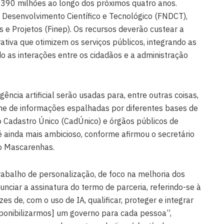
 390 milhões ao longo dos próximos quatro anos.
 Desenvolvimento Científico e Tecnológico (FNDCT),
s e Projetos (Finep). Os recursos deverão custear a
ativa que otimizem os serviços públicos, integrando as
do as interações entre os cidadãos e a administração
gência artificial serão usadas para, entre outras coisas,
ume de informações espalhadas por diferentes bases de
o Cadastro Único (CadÚnico) e órgãos públicos de
 é ainda mais ambicioso, conforme afirmou o secretário
io Mascarenhas.
rabalho de personalização, de foco na melhoria dos
nciar a assinatura do termo de parceria, referindo-se à
es de, com o uso de IA, qualificar, proteger e integrar
sponibilizarmos] um governo para cada pessoa”,