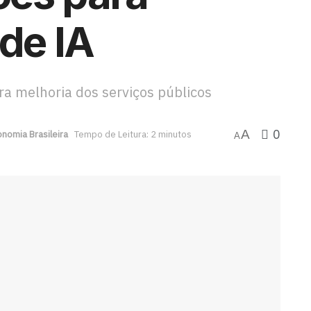
 de IA
a melhoria dos serviços públicos
0
A
nomia Brasileira
Tempo de Leitura: 2 minutos
A