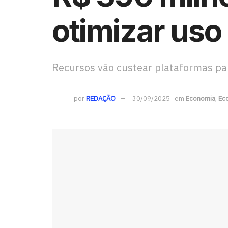
otimizar uso
Recursos vão custear plataformas par
por
REDAÇÃO
30/09/2025
em
Economia
,
Eco