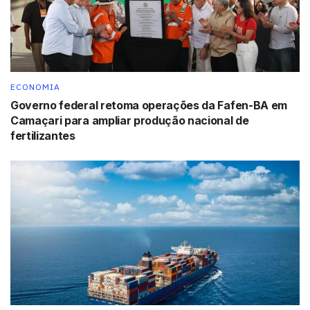
Repórter da Agência Brasil)
Tags:
FGV
IGP-M
inflação
ECONOMIA
Governo federal retoma operações da Fafen-BA em
Camaçari para ampliar produção nacional de
fertilizantes