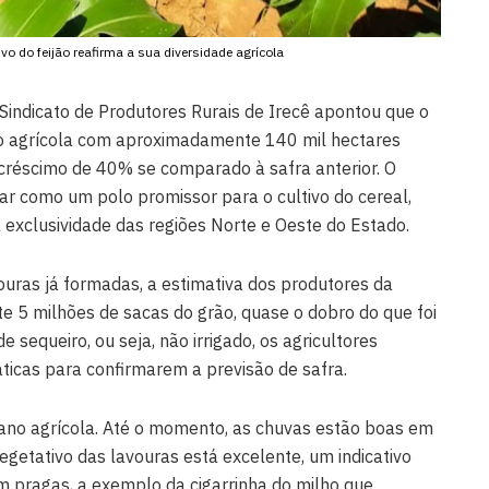
ivo do feijão reafirma a sua diversidade agrícola
Sindicato de Produtores Rurais de Irecê apontou que o
no agrícola com aproximadamente 140 mil hectares
créscimo de 40% se comparado à safra anterior. O
ar como um polo promissor para o cultivo do cereal,
xclusividade das regiões Norte e Oeste do Estado.
uras já formadas, a estimativa dos produtores da
 5 milhões de sacas do grão, quase o dobro do que foi
e sequeiro, ou seja, não irrigado, os agricultores
icas para confirmarem a previsão de safra.
ano agrícola. Até o momento, as chuvas estão boas em
egetativo das lavouras está excelente, um indicativo
 pragas, a exemplo da cigarrinha do milho que