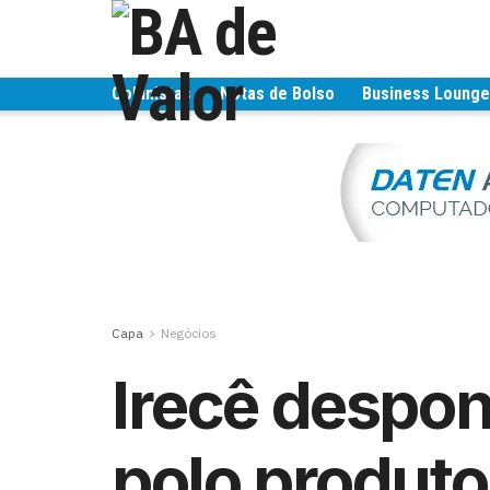
Colunistas
Notas de Bolso
Business Loung
Capa
Negócios
Irecê despo
polo produto