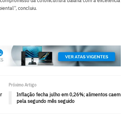
o compromisso da cotonicultura baiana com a excelência
ental”, concluiu.
Próximo Artigo
r
Inflação fecha julho em 0,26%; alimentos caem
pela segundo mês seguido