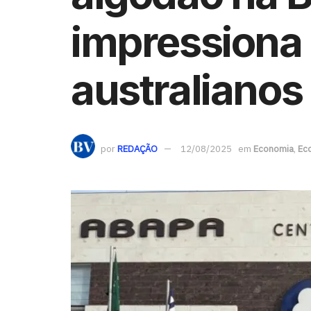
impressiona
australianos
por
REDAÇÃO
12/08/2025
em
Economia
,
Ec