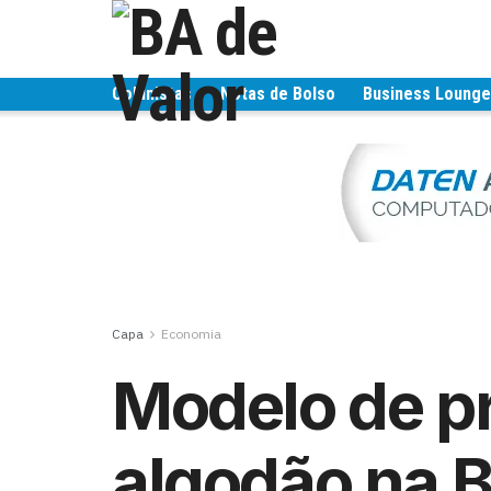
Colunistas
Notas de Bolso
Business Loung
Capa
Economia
Modelo de p
algodão na B