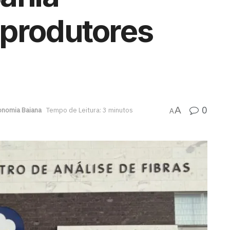
 produtores
0
A
onomia Baiana
Tempo de Leitura: 3 minutos
A