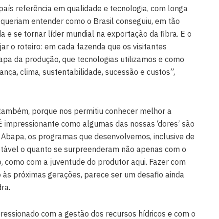
aís referência em qualidade e tecnologia, com longa
 queriam entender como o Brasil conseguiu, em tão
 e se tornar líder mundial na exportação da fibra. E o
ar o roteiro: em cada fazenda que os visitantes
pa da produção, que tecnologias utilizamos e como
ça, clima, sustentabilidade, sucessão e custos”,
e, também, porque nos permitiu conhecer melhor a
 É impressionante como algumas das nossas ‘dores’ são
Abapa, os programas que desenvolvemos, inclusive de
notável o quanto se surpreenderam não apenas com o
, como com a juventude do produtor aqui. Fazer com
o às próximas gerações, parece ser um desafio ainda
ra.
pressionado com a gestão dos recursos hídricos e com o