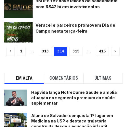
BNDES fez nove leilões de saneamento
com R$42 bi em investimentos
Veracel e parceiros promovem Dia de
Campo nesta terça-feira
1
…
313
314
315
…
415
EM ALTA
COMENTÁRIOS
ÚLTIMAS
Hapvida lança NotreDame Saúde e amplia
atuação no segmento premium da saúde
suplementar
Aluna de Salvador conquista 1º lugar em
Medicina na USP e destaca trajetória
construída desde a educação infantil