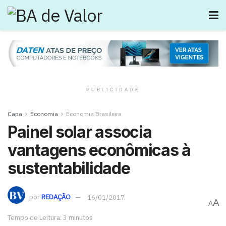
PUBLICIDADE
Capa
Economia
Economia Brasileira
Painel solar associa
vantagens econômicas à
sustentabilidade
por
REDAÇÃO
16/01/2017
A
A
Tempo de Leitura: 3 minutos