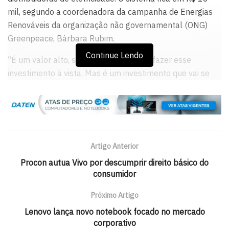
mil, segundo a coordenadora da campanha de Energias
Renováveis da organização não governamental (ONG)
Greenpeace, Bárbara Rubim.
Continue Lendo
“É um valor alto, se a pessoa tiver que fazer esse
investimento à vista. Mas é um investimento que vai se
pagar em uma média de sete anos e gerar retorno para a
pessoa. É um investimento que você está fazendo no seu
imóvel”, ressaltou Bárbara em entrevista à Agência
Brasil.
Artigo Anterior
Em 2015, a Agência Nacional de Energia Elétrica (Aneel)
estimava que até 2024 poderiam ser instalados até 620
Procon autua Vivo por descumprir direito básico do
consumidor
mil painéis voltaicos em telhados residenciais. Para a
microgeração de consumidores comerciais, a projeção é
Próximo Artigo
que os sistemas podem chegar a 82 mil equipamentos.
Lenovo lança novo notebook focado no mercado
Eles captam a luz solar e a transformam em eletricidade
corporativo
que abastece o imóvel. O excedente pode ser lançado na