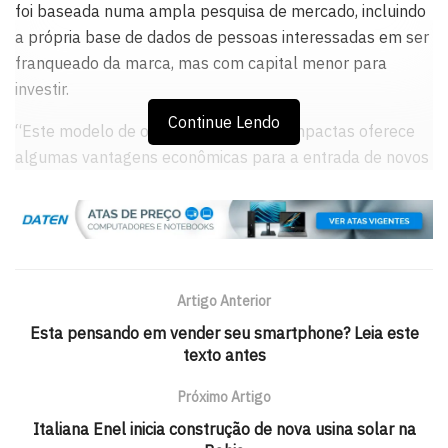
foi baseada numa ampla pesquisa de mercado, incluindo
a própria base de dados de pessoas interessadas em ser
franqueado da marca, mas com capital menor para
investir.
Continue Lendo
“Este modelo de operação de lojas compactas oferece
algumas vantagens econômicas para a entrada de novos
investidores como custo de instalação reduzido, custo de
ocupação cerca de quase 50% menor, e maior facilidade
operacional (sem filhotes)”, explica Rodrigo Albuquerque,
sócio-diretor da Petland e responsável pela expansão da
marca no Brasil. O executivo também afirma que como
Artigo Anterior
rede internacional consegue “praticar os melhores
Esta pensando em vender seu smartphone? Leia este
preços do mercado, com uma ampla oferta de produtos,
texto antes
o que traz vantagens competitivas perante ao pequeno
lojista”.
Próximo Artigo
Italiana Enel inicia construção de nova usina solar na
Com a nova categoria de loja, a empresa quer ser mais