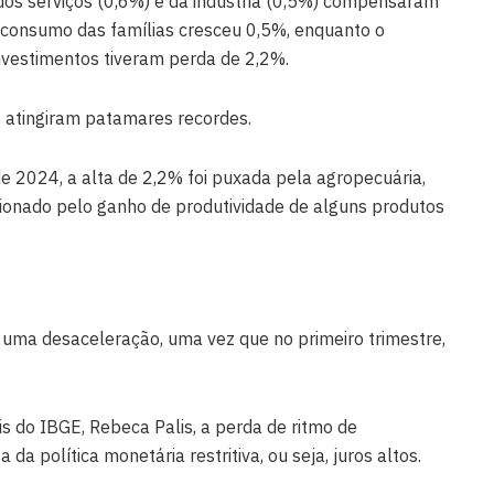
dos serviços (0,6%) e da indústria (0,5%) compensaram
O consumo das famílias cresceu 0,5%, enquanto o
nvestimentos tiveram perda de 2,2%.
s atingiram patamares recordes.
 2024, a alta de 2,2% foi puxada pela agropecuária,
ionado pelo ganho de produtividade de alguns produtos
 uma desaceleração, uma vez que no primeiro trimestre,
s do IBGE, Rebeca Palis, a perda de ritmo de
a política monetária restritiva, ou seja, juros altos.