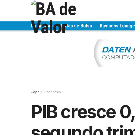
Colunistas
Notas de Bolso
Business Loung
Capa
Economia
PIB cresce 
segundo trim