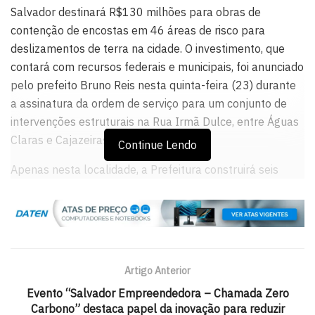
Salvador destinará R$130 milhões para obras de
contenção de encostas em 46 áreas de risco para
deslizamentos de terra na cidade. O investimento, que
contará com recursos federais e municipais, foi anunciado
pelo prefeito Bruno Reis nesta quinta-feira (23) durante
a assinatura da ordem de serviço para um conjunto de
intervenções estruturais na Rua Irmã Dulce, entre Águas
Claras e Cajazeiras VII.
Continue Lendo
Apenas nesta localidade, a Prefeitura construirá seis
contenções, com técnicas em solo grampeado e cortina
atirantada, e uma geomanta. Durante o evento, Bruno
Reis destacou que os investimentos em obras estruturais
foram fundamentais para reduzir os impactos das fortes
chuvas que atingiram a capital baiana nos últimos dias.
Artigo Anterior
“Choveu de segunda-feira (20) até hoje, em algumas
Evento “Salvador Empreendedora – Chamada Zero
Carbono” destaca papel da inovação para reduzir
áreas da cidade, mais de 200 milímetros. E os protocolos