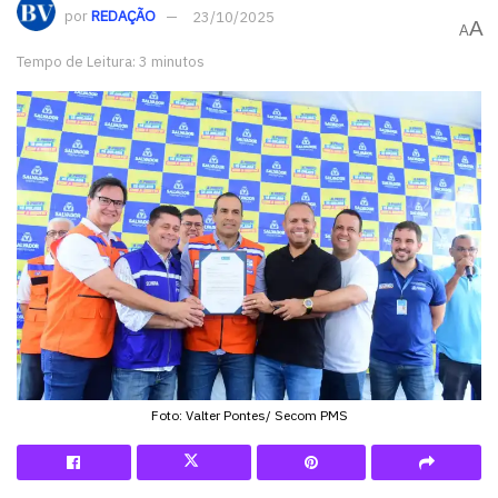
por
REDAÇÃO
23/10/2025
A
A
Tempo de Leitura: 3 minutos
Foto: Valter Pontes/ Secom PMS