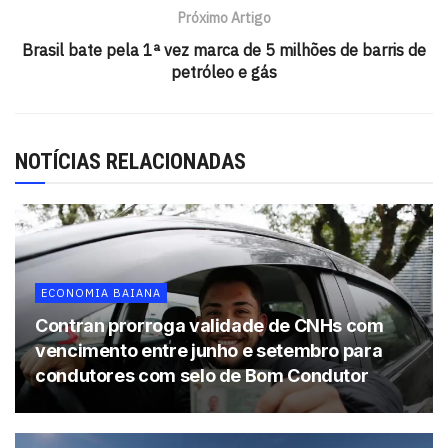
que daria valorização de 8,18%. No entanto, há um limite
Próximo Artigo
de crescimento de 2,5% acima da inflação, que reduz o
Brasil bate pela 1ª vez marca de 5 milhões de barris de
reajuste para 7,44%.
petróleo e gás
O valor final do salário mínimo em 2026 pode ficar ainda
maior, caso o INPC até novembro suba mais que o
esperado. Com base na inflação acumulada entre
NOTÍCIAS RELACIONADAS
dezembro de 2024 e novembro de 2025, o governo
enviará uma mensagem modificativa ao Congresso no
início de dezembro.
Tags:
destaque
ECONOMIA BAIANA
Contran prorroga validade de CNHs com
vencimento entre junho e setembro para
condutores com selo de Bom Condutor