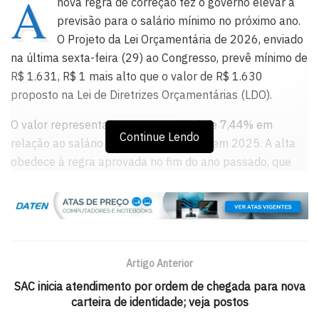
A
nova regra de correção fez o governo elevar a
previsão para o salário mínimo no próximo ano.
O Projeto da Lei Orçamentária de 2026, enviado
na última sexta-feira (29) ao Congresso, prevê mínimo de
R$ 1.631, R$ 1 mais alto que o valor de R$ 1.630
proposto na Lei de Diretrizes Orçamentárias (LDO).
O valor representa aumento nominal de 7,44% em
Continue Lendo
relação ao salário mínimo de R$ 1.518 em 2025. A alta
obedece à regra aprovada no fim do ano passado, que
limita o crescimento do salário mínimo a 2,5% acima da
inflação do ano anterior.
Pela regra atual, o salário mínimo subirá o equivalente ao
Índice Nacional de Preços ao Consumidor (INPC)
Artigo Anterior
acumulado em 12 meses até novembro de 2025, 4,78%,
mais o crescimento de 3,4% do Produto Interno Bruto
SAC inicia atendimento por ordem de chegada para nova
carteira de identidade; veja postos
(PIB, soma das riquezas produzidas no país) de 2024, o