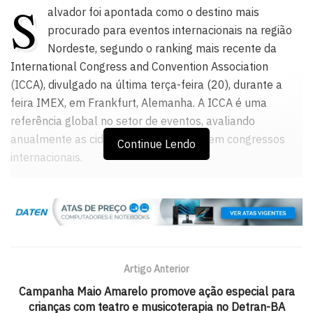
S
alvador foi apontada como o destino mais
procurado para eventos internacionais na região
Nordeste, segundo o ranking mais recente da
International Congress and Convention Association
(ICCA), divulgado na última terça-feira (20), durante a
feira IMEX, em Frankfurt, Alemanha. A ICCA é uma
referência global no setor de eventos, avaliando
anualmente as cidades que mais recebem congressos
Continue Lendo
internacionais.
No ranking, a capital baiana ficou à frente das cidades de
Maceió, Natal, Fortaleza e Recife, respectivamente, entre
as nordestinas aferidas pela ICCA. A vice-prefeita e
secretária de Cultura e Turismo de Salvador (Secult), Ana
Paula Matos, celebrou o reconhecimento e ressaltou o
Artigo Anterior
empenho da gestão municipal em fortalecer a
Campanha Maio Amarelo promove ação especial para
infraestrutura e a promoção do turismo de negócios.
crianças com teatro e musicoterapia no Detran-BA