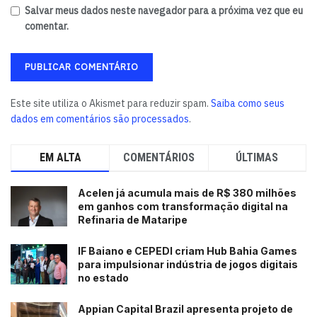
alguns anos como uma das principais referências em
Salvar meus dados neste navegador para a próxima vez que eu
turismo corporativo em todo o Brasil”, prevê Gegê
comentar.
Magalhães. (Secom PMS)
Tags:
destaque
Este site utiliza o Akismet para reduzir spam.
Saiba como seus
dados em comentários são processados
.
EM ALTA
COMENTÁRIOS
ÚLTIMAS
Acelen já acumula mais de R$ 380 milhões
em ganhos com transformação digital na
Refinaria de Mataripe
IF Baiano e CEPEDI criam Hub Bahia Games
para impulsionar indústria de jogos digitais
no estado
Appian Capital Brazil apresenta projeto de