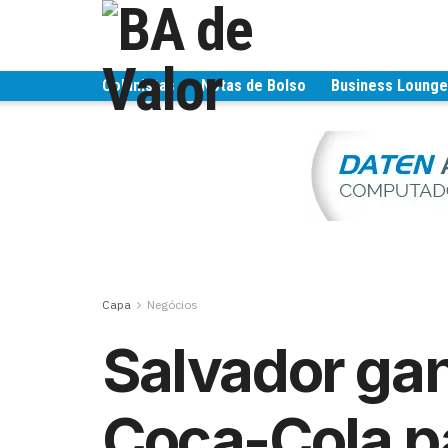
Colunistas
Notas de Bolso
Business Loung
Capa
Negócios
Salvador ga
Coca-Cola pa