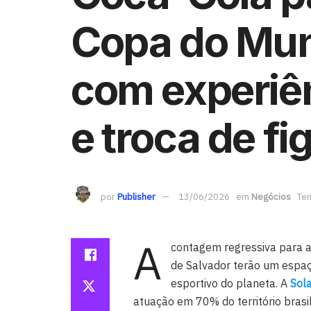
Copa do Mu
com experiên
e troca de fi
por
Publisher
13/06/2026
em
Negócios
Tem
A
contagem regressiva para 
de Salvador terão um espaç
esportivo do planeta. A
Sol
atuação em 70% do território brasi