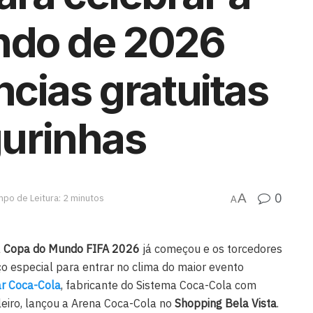
ndo de 2026
cias gratuitas
gurinhas
0
A
po de Leitura: 2 minutos
A
a
Copa do Mundo FIFA 2026
já começou e os torcedores
o especial para entrar no clima do maior evento
ar Coca-Cola
, fabricante do Sistema Coca-Cola com
leiro, lançou a Arena Coca-Cola no
Shopping Bela Vista
.