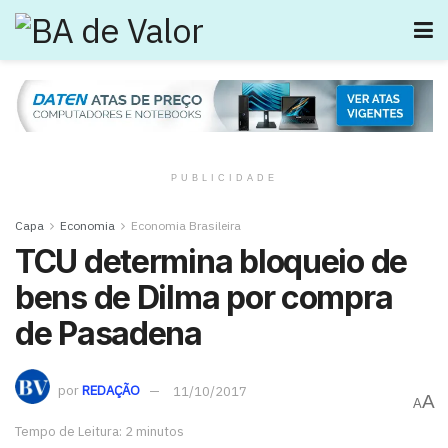
PUBLICIDADE
Capa
Economia
Economia Brasileira
TCU determina bloqueio de
bens de Dilma por compra
de Pasadena
por
REDAÇÃO
11/10/2017
A
A
Tempo de Leitura: 2 minutos