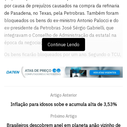
por causa de prejuízos causados na compra da refinaria
de Pasadena, no Texas, pela Petrobras. Também foram
bloqueados os bens do ex-ministro Antonio Palocci e do
ex-presidente da Petrobras José Sérgio Gabrielli, que
integravam o Conselho de Administração da estatal na
época da negociação.
Continue Lendo
Os bens ficarão bloqueados por um ano. Segundo o TCU,
a medida deverá alcançar os bens considerados
necessários para garantir o integral ressarcimento do
débito em apuração, ressalvados os bens financeiros
necessários às suas subsistências, inclusive tratamentos
de saúde, e dos familiares deles dependentes. Dima,
Artigo Anterior
Palocci e Gabrielli ainda podem recorrer da decisão.
Inflação para idosos sobe e acumula alta de 3,53%
Próximo Artigo
Brasileiros descobrem anel em planeta anão vizinho de