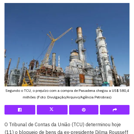
Segundo o TCU, o prejuízo com a compra de Pasadena chegou a US$ 580,4
milhões (Foto: Divulgação/Arquivo/Agência Petrobras)
O Tribunal de Contas da União (TCU) determinou hoje
(11) o bloqueio de bens da ex-presidente Dilma Rousseff