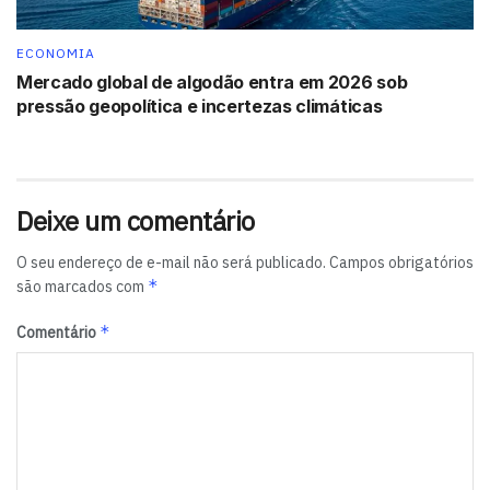
Repórter da Agência Brasil)
ECONOMIA
Tags:
Dilma Rousseff
José Sérgio Gabrielli
Pasadena
Mercado global de algodão entra em 2026 sob
Petrobras
TCU
Texas
pressão geopolítica e incertezas climáticas
Deixe um comentário
O seu endereço de e-mail não será publicado.
Campos obrigatórios
*
são marcados com
*
Comentário