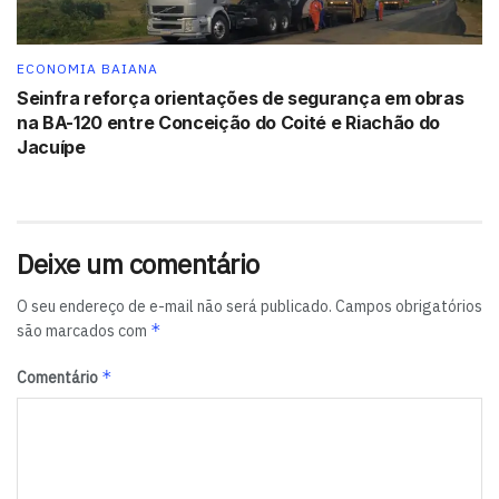
ajustes técnicos e operacionais sem comprometer a
programação artística.
ECONOMIA BAIANA
Com a conclusão das obras, o equipamento reforça seu
Seinfra reforça orientações de segurança em obras
na BA-120 entre Conceição do Coité e Riachão do
papel como um dos principais símbolos da cultura
Jacuípe
baiana e brasileira e volta a integrar plenamente o
circuito nacional de grandes espetáculos.
Leia mais:
Deixe um comentário
Antonio Peres Junior lança livro sobre Direito,
empreendedorismo e a conexão entre Brasil e Espanha.
O seu endereço de e-mail não será publicado.
Campos obrigatórios
*
são marcados com
Tags:
destaque
*
Comentário