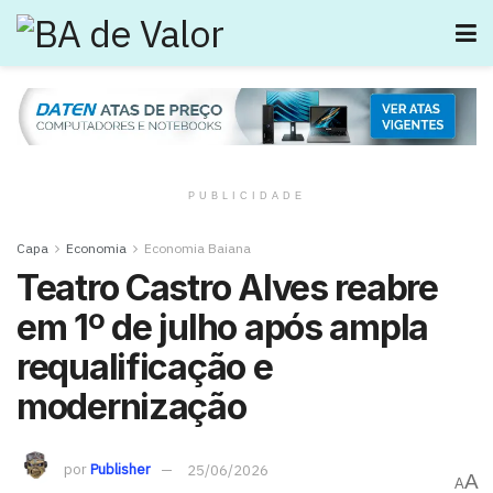
PUBLICIDADE
Capa
Economia
Economia Baiana
Teatro Castro Alves reabre
em 1º de julho após ampla
requalificação e
modernização
por
Publisher
25/06/2026
A
A