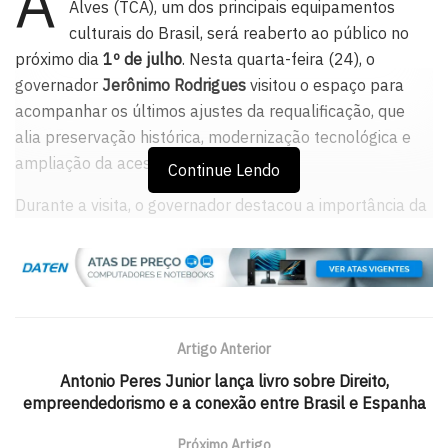
A
Alves (TCA), um dos principais equipamentos
culturais do Brasil, será reaberto ao público no
próximo dia
1º de julho
. Nesta quarta-feira (24), o
governador
Jerônimo Rodrigues
visitou o espaço para
acompanhar os últimos ajustes da requalificação, que
alia preservação histórica, modernização tecnológica e
ampliação da acessibilidade.
Continue Lendo
Durante a visita, o governador destacou a importância da
entrega do equipamento para a cultura baiana e
brasileira.
“Estamos nos últimos ajustes para entregar à Bahia e ao
Brasil um teatro à altura da sua história. Muito em breve,
Artigo Anterior
o Teatro Castro Alves estará novamente de portas
abertas, com uma estrutura moderna, atualizada e
Antonio Peres Junior lança livro sobre Direito,
empreendedorismo e a conexão entre Brasil e Espanha
preparada para seguir como um dos maiores
equipamentos culturais do país”, afirmou.
Próximo Artigo