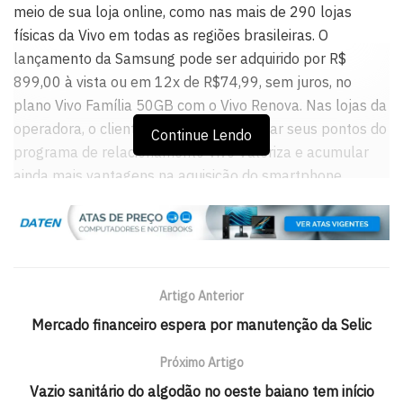
meio de sua loja online, como nas mais de 290 lojas
físicas da Vivo em todas as regiões brasileiras. O
lançamento da Samsung pode ser adquirido por R$
899,00 à vista ou em 12x de R$74,99, sem juros, no
plano Vivo Família 50GB com o Vivo Renova. Nas lojas da
operadora, o cliente pode também trocar seus pontos do
Continue Lendo
programa de relacionamento Vivo Valoriza e acumular
ainda mais vantagens na aquisição do smartphone.
Além disso, como oferta especial de lançamento, até dia
16/9, os consumidores que comprarem o Samsung
Galaxy Note9 podem ter até R$ 2.400,00 de desconto ao
fazer o Vivo Renova, programa de recompensa da Vivo ao
Artigo Anterior
entregar seu aparelho usado e ainda ganharão uma
Mercado financeiro espera por manutenção da Selic
câmera Gear 360, acessório que permite criar a própria
experiência de realidade virtual com filmes em 360 graus
Próximo Artigo
com a qualidade de resolução 4K.
Vazio sanitário do algodão no oeste baiano tem início