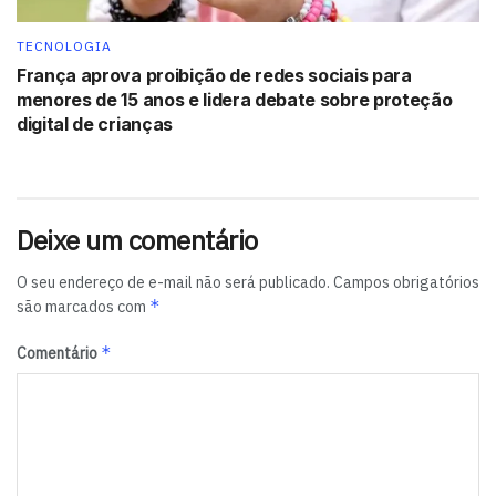
Vivo
TECNOLOGIA
São Paulo:
França aprova proibição de redes sociais para
Vivo Shopping JK Iguatemi
menores de 15 anos e lidera debate sobre proteção
Vivo Shopping Center Norte
digital de crianças
Shopping Anália Franco
Shopping Bourbon
Shopping Pátio Paulista
Deixe um comentário
Distrito Federal:
Taguatinga
O seu endereço de e-mail não será publicado.
Campos obrigatórios
Park Shopping II
*
são marcados com
Rio Grande do Sul:
*
Comentário
Shopping Moinhos
Rio de Janeiro:
Vivo Barra Mega Store