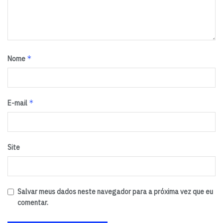
Espírito Santo:
Shopping Vitoria
Minas Gerais:
Bh Shopping
*
Nome
Pátio Savassi
Pará:
Shopping Boulevard Belém
*
E-mail
Bahia:
Salvador Shopping
Site
Pernambuco:
Rio Mar
Tags:
Galaxy Note9
Samsung
Vivo
Salvar meus dados neste navegador para a próxima vez que eu
comentar.