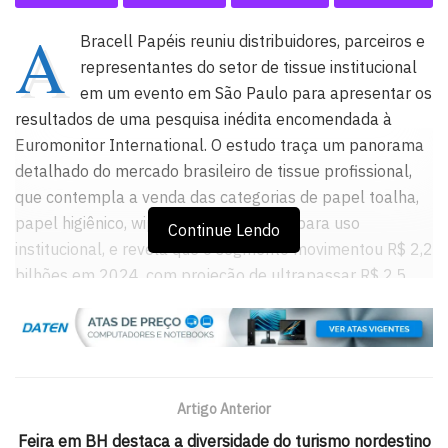
A
Bracell Papéis reuniu distribuidores, parceiros e
representantes do setor de tissue institucional
em um evento em São Paulo para apresentar os
resultados de uma pesquisa inédita encomendada à
Euromonitor International. O estudo traça um panorama
detalhado do mercado brasileiro de tissue profissional,
que contempla a venda das categorias de papel toalha,
papel higiênico, wipers e guardanapos para uso
Continue Lendo
institucional, e revela que o segmento movimentou R$ 2,2
bilhões em 2024, com projeção de ultrapassar R$ 2,5
bilhões até 2027.
“Trata-se de um levantamento inédito no setor de papéis,
feito com o objetivo de apoiar decisões mais qualificadas
em toda a cadeia. Ao escolhermos a Euromonitor,
Artigo Anterior
buscávamos não apenas rigor metodológico, mas
Feira em BH destaca a diversidade do turismo nordestino
também profundidade analítica. E esse trabalho ganha