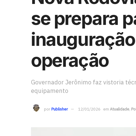
se prepara p
inauguração 
operação
Governador Jerônimo faz vistoria téc
equipamento
por
Publisher
12/01/2026
em
Atualidade
,
Po