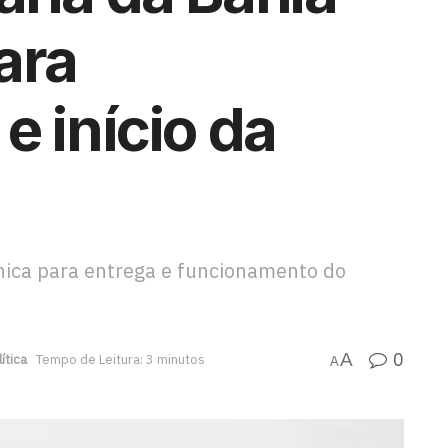
ara
e início da
nica para entrega e funcionamento do
0
A
lítica
Tempo de Leitura: 3 minutos
A