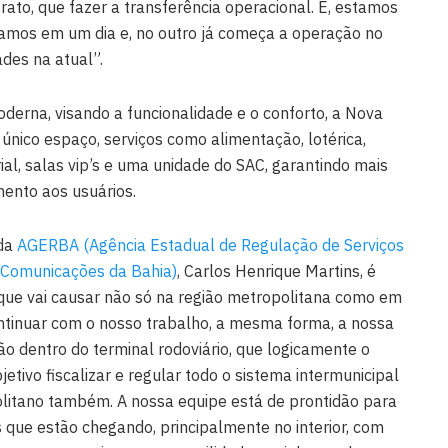
ato, que fazer a transferência operacional. E, estamos
amos em um dia e, no outro já começa a operação no
ades na atual”.
erna, visando a funcionalidade e o conforto, a Nova
 único espaço, serviços como alimentação, lotérica,
orial, salas vip’s e uma unidade do SAC, garantindo mais
ento aos usuários.
 da
AGERBA (Agência Estadual de Regulação de Serviços
e Comunicações da Bahia)
, Carlos Henrique Martins, é
ue vai causar não só na região metropolitana como em
ntinuar com o nosso trabalho, a mesma forma, a nossa
ão dentro do terminal rodoviário, que logicamente o
tivo fiscalizar e regular todo o sistema intermunicipal
olitano também. A nossa equipe está de prontidão para
s que estão chegando, principalmente no interior, com