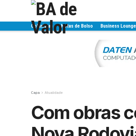
Colunistas
Notas de Bolso
Business Loung
Capa
Atualidade
Com obras c
Nova Rodoviá