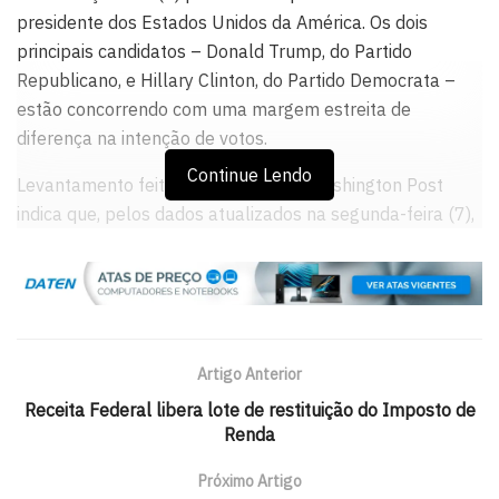
presidente dos Estados Unidos da América. Os dois
principais candidatos – Donald Trump, do Partido
Republicano, e Hillary Clinton, do Partido Democrata –
estão concorrendo com uma margem estreita de
diferença na intenção de votos.
Continue Lendo
Levantamento feito pelo jornal The Washington Post
indica que, pelos dados atualizados na segunda-feira (7),
Hillary já teria ultrapassado os 270 votos, que é o
número de delegados necessários para assegurar a
presidência.
De acordo com o jornal, a tendência é de que Hillary
Artigo Anterior
alcance 275 votos do colégio eleitoral. Mas os
democratas estão reagindo com cautela e evitam
Receita Federal libera lote de restituição do Imposto de
Renda
manifestações de otimismo.
O vencedor das eleições para a presidência dos Estados
Próximo Artigo