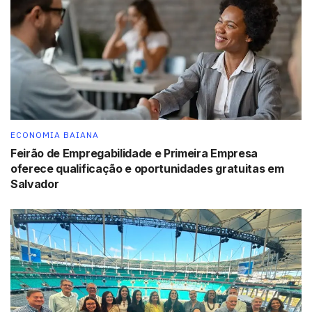
celulose (-3,4%) e metalurgia (-2,2%), dentre os mais
importantes.
As exportações agropecuárias baianas subiram 10,3% no
primeiro semestre deste ano em relação ao mesmo
período do ano anterior. Algodão, café e derivados de
cacau puxaram o desempenho positivo. No caso da
indústria extrativa, também houve avanço de 7,8%,
ECONOMIA BAIANA
puxado pela valorização do ouro no mercado
Feirão de Empregabilidade e Primeira Empresa
internacional.
oferece qualificação e oportunidades gratuitas em
Salvador
As exportações baianas para China, principal destino dos
produtos baianos com uma participação no semestre de
23,6%, caíram 7,7% no semestre, em relação ao mesmo
período do ano anterior, reflexo do enfraquecimento dos
preços. O volume embarcado para o país, por sua vez
subiu 4,4%. Na mesma base de comparação, as vendas
para os EUA também caíram 1,2%, mantendo o déficit