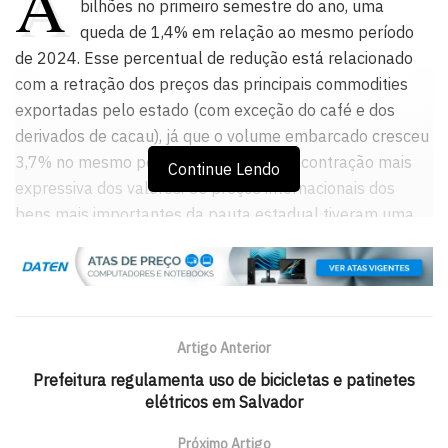
A
bilhões no primeiro semestre do ano, uma
queda de 1,4% em relação ao mesmo período
de 2024. Esse percentual de redução está relacionado
com a retração dos preços das principais commodities
exportadas pelo estado (com exceção do café e dos
derivados de cacau), já que o volume embarcado cresceu
3,7% no mesmo período, evitando uma contração mais
Continue Lendo
expressiva dos valores. Os preços internacionais dos
bens mais importantes da pauta estadual tiveram uma
queda média de 4,9% no período ante 2024.
Já as importações alcançaram US$ 4,53 bilhões,
também com recuo de 19,4% devido à redução no ritmo
da atividade econômica o que resultou numa queda de
Artigo Anterior
24,7% no volume desembarcado, enquanto que os
Prefeitura regulamenta uso de bicicletas e patinetes
preços subiram em média 7%, todos no comparativo
elétricos em Salvador
interanual.
Próximo Artigo