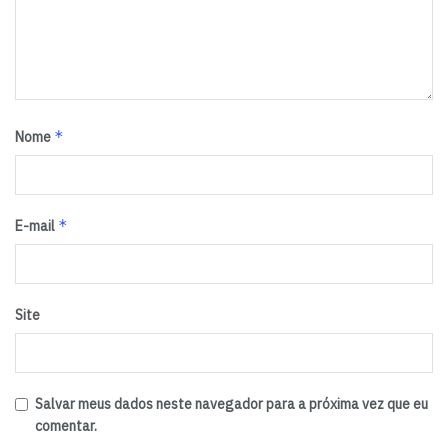
chegou a US$ 770,4 milhões, contra um déficit de US$
249,5 milhões em igual período do ano passado. A
corrente de comércio, soma de exportações e
importações, alcançou US$ 9, 83 bilhões, com uma
retração de 10,6%.
*
Nome
Fonte: Ascom/SEI
Tags:
destaque
*
E-mail
Site
Salvar meus dados neste navegador para a próxima vez que eu
comentar.