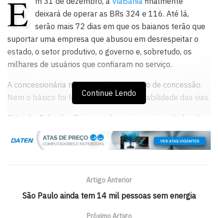
E
m 31 de dezembro, a
ViaBahia
finalmente
deixará de operar as BRs 324 e 116. Até lá,
serão mais 72 dias em que os baianos terão que
suportar uma empresa que abusou em desrespeitar o
estado, o setor produtivo, o governo e, sobretudo, os
milhares de usuários que confiaram no serviço.
A concessionária não cumpriu o contrato de concessão.
Continue Lendo
Nem o básico foi feito: garantir a trafegabilidade das vias.
O trecho Salvador-Feira, um dos mais movimentados do
país, virou um símbolo de negligência. Buracos,
ondulações, sinalização precária e insegurança dominam
a estrada.
Mas o pedágio, esse nunca falhou. Quatro tarifas para ir e
Artigo Anterior
voltar de Feira de Santana. Um serviço aquém, mas com
São Paulo ainda tem 14 mil pessoas sem energia
cobrança intacta.
Próximo Artigo