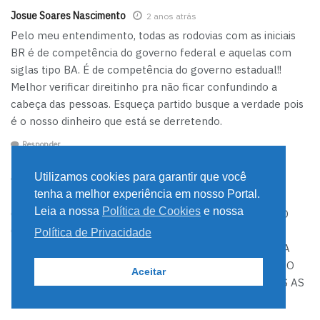
Josue Soares Nascimento
2 anos atrás
Pelo meu entendimento, todas as rodovias com as iniciais
BR é de competência do governo federal e aquelas com
siglas tipo BA. É de competência do governo estadual!!
Melhor verificar direitinho pra não ficar confundindo a
cabeça das pessoas. Esqueça partido busque a verdade pois
é o nosso dinheiro que está se derretendo.
Responder
Utilizamos cookies para garantir que você
Josue Soares Nascimento
2 anos atrás
tenha a melhor experiência em nosso Portal.
RODOVIAS COM SIGLAS BR É DE COMPETÊNCIA DO
Leia a nossa
Política de Cookies
e nossa
GOVERNO FEDERAL E TIPO BA É DE COMPETENCIA DO
GOVERNO ESTADUAL MAS AS INFORMAÇÕES ESTAO
Política de Privacidade
MISTURADAS E O NOSSO DINHEIRO INDO PRO RALO A
DIREITA ESTÁ QUERENDO TIRAR O PT E FICA O TEMPO
Aceitar
INTEIRO POSTANDO FAK ENCHE AS PACIÊNCIAS POIS AS
INFORMAÇÕES NÃO SÃO CORRETAS.