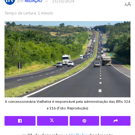
por
REDAÇÃO
21/10/2024
A
A
Tempo de Leitura: 1 minuto
A concesssionária ViaBahia é responsável pela administração das BRs 324
e 116 (Foto: Reprodução)