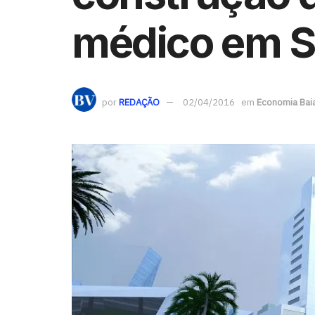
médico em S
por
REDAÇÃO
02/04/2016
em
Economia Bai