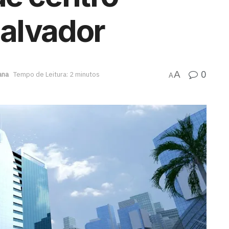
alvador
0
A
ana
Tempo de Leitura: 2 minutos
A