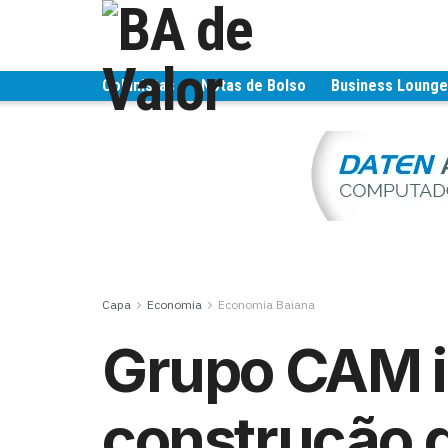
Colunistas
Notas de Bolso
Business Loung
Capa
Economia
Economia Baiana
Grupo CAM i
construção 