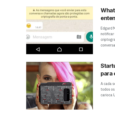
Whats
enten
Edgard M
notificar
criptogr
conversa
Start
para 
A cada s
todos os
carioca 