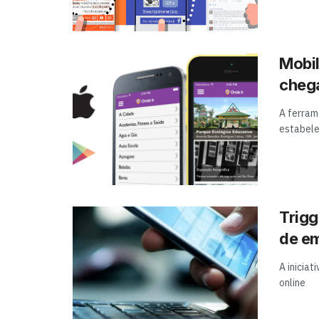
Mobil
chega
A ferram
estabel
Trigg
de e
A inicia
online