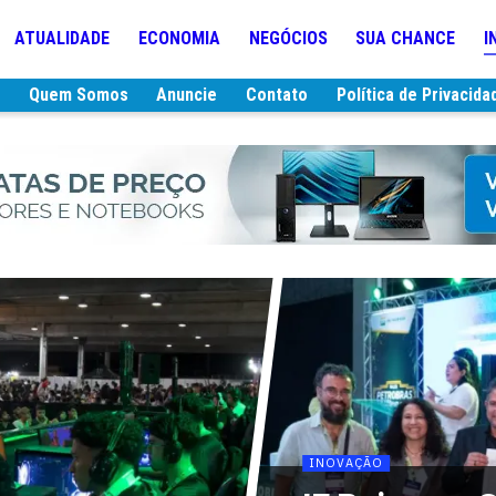
ATUALIDADE
ECONOMIA
NEGÓCIOS
SUA CHANCE
I
e
Quem Somos
Anuncie
Contato
Política de Privacida
INOVAÇÃO