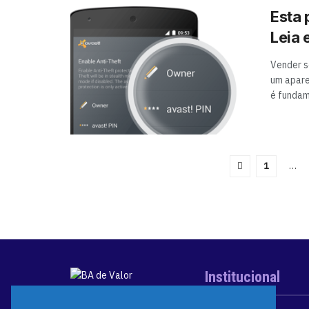
Esta
Leia 
Vender s
um apare
é fundam
1
…
Institucional
© 2024 BA de Valor. Todos os