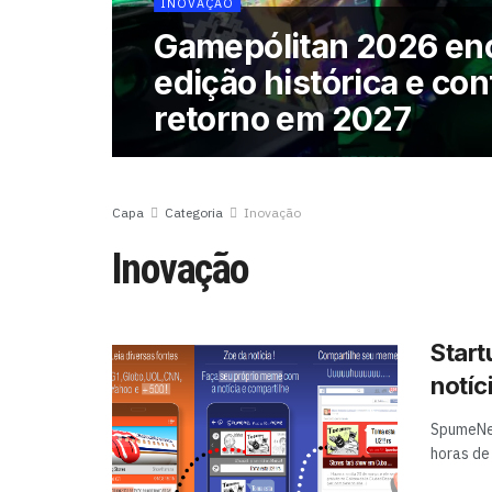
INOVAÇÃO
Gamepólitan 2026 en
edição histórica e co
retorno em 2027
Capa
Categoria
Inovação
Inovação
Start
notíc
SpumeNew
horas de