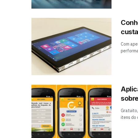
Conhe
custa
Com apen
performa
Aplic
sobre
Gratuito
itens do 