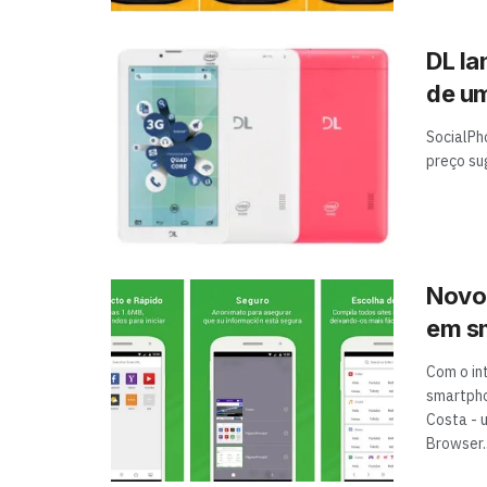
DL la
de u
SocialPho
preço su
Novo
em s
Com o in
smartpho
Costa - 
Browser..