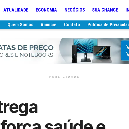
ATUALIDADE
ECONOMIA
NEGÓCIOS
SUA CHANCE
I
e
Quem Somos
Anuncie
Contato
Política de Privacida
PUBLICIDADE
trega
eforça saúde e