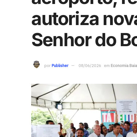
autoriza nov
Senhor do B
por
Publisher
08/06/2026
em
Economia Bai