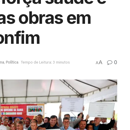
as obras em
onfim
0
A
ana
,
Política
Tempo de Leitura: 3 minutos
A