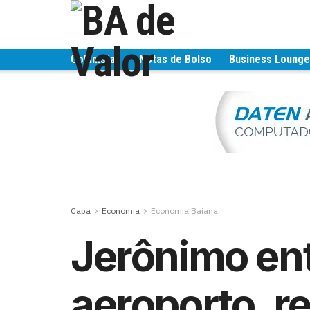
Colunistas
Notas de Bolso
Business Loung
Capa
Economia
Economia Baiana
Jerônimo en
aeroporto, r