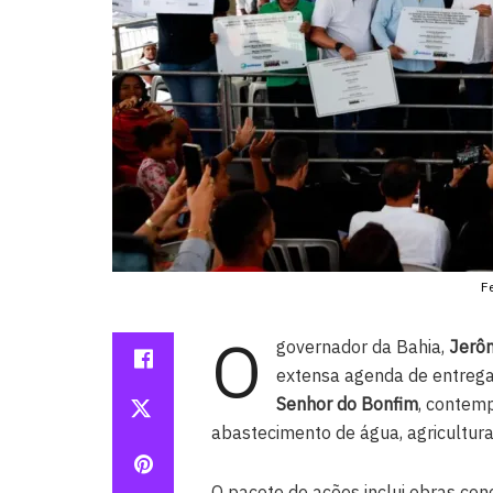
F
O
governador da Bahia,
Jerôn
extensa agenda de entrega
Senhor do Bonfim
, contemp
abastecimento de água, agricultura 
O pacote de ações inclui obras con