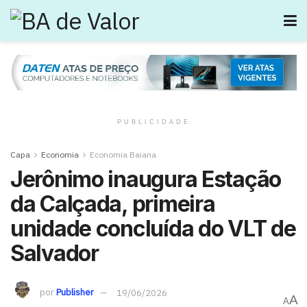
PUBLICIDADE
Capa
Economia
Economia Baiana
Jerônimo inaugura Estação
da Calçada, primeira
unidade concluída do VLT de
Salvador
por
Publisher
19/06/2026
A
A