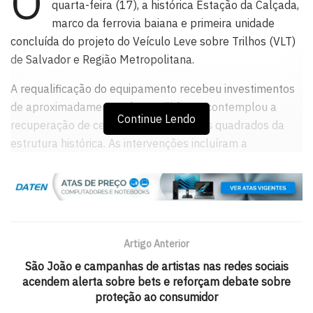
O
quarta-feira (17), a histórica Estação da Calçada,
marco da ferrovia baiana e primeira unidade
concluída do projeto do Veículo Leve sobre Trilhos (VLT)
de Salvador e Região Metropolitana.
A requalificação do equipamento recebeu investimentos
de aproximadamente R$ 13 milhões e contemplou a
Continue Lendo
recuperação de cerca de 7,5 mil metros quadrados da
estrutura histórica. As intervenções incluíram a
restauração das áreas de circulação, instalação de novas
esquadrias, piso em granito, plataformas de embarque e
desembarque, catracas de acesso, paisagismo e
iluminação cênica.
Artigo Anterior
Durante a entrega, o governador destacou a importância
da recuperação de um dos espaços mais simbólicos da
São João e campanhas de artistas nas redes sociais
acendem alerta sobre bets e reforçam debate sobre
mobilidade e da história ferroviária da capital baiana.
proteção ao consumidor
A Estação da Calçada integra o Lote 1 das obras do VLT,