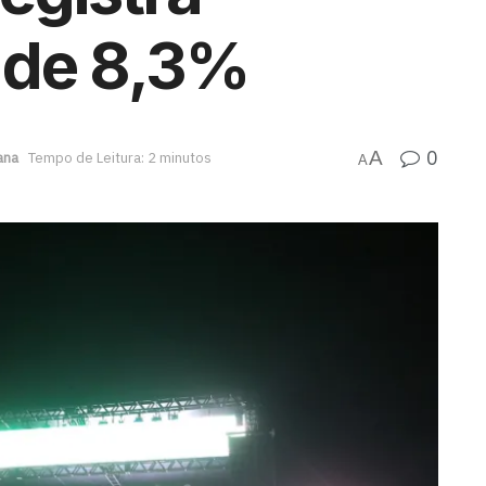
 de 8,3%
0
A
ana
Tempo de Leitura: 2 minutos
A