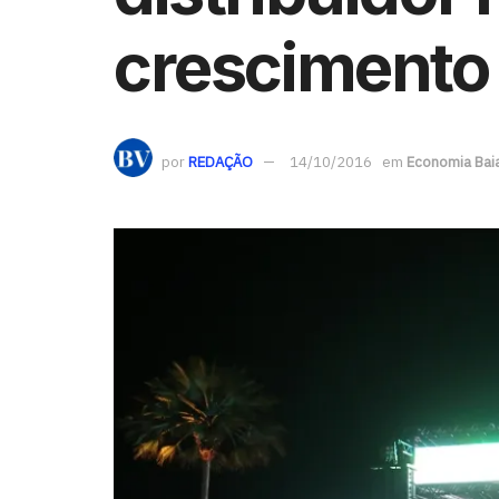
crescimento
por
REDAÇÃO
14/10/2016
em
Economia Bai