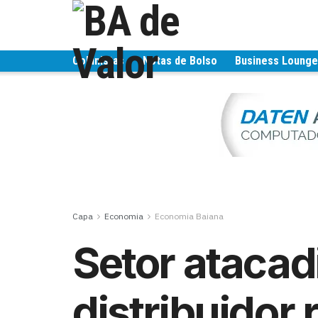
Colunistas
Notas de Bolso
Business Loung
Capa
Economia
Economia Baiana
Setor atacad
distribuidor 