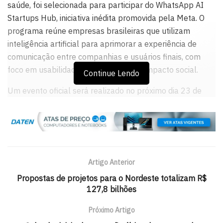
saúde, foi selecionada para participar do WhatsApp AI
Startups Hub, iniciativa inédita promovida pela Meta. O
programa reúne empresas brasileiras que utilizam
inteligência artificial para aprimorar a experiência de
comunicação entre companhias e usuários finais, com
foco em usabilidade, escalabilidade e impacto social.
Continue Lendo
Um evento oficial será realizado no próximo dia 23 de
setembro, na sede da Meta, em São Paulo.
Representando a Wellon, estarão presentes os
cofundadores Eduardo Nunes (CEO) e Marcel Andrade
(CTO), que apresentarão os avanços da startup no uso de
IA para automatizar e humanizar a jornada do paciente
Artigo Anterior
via WhatsApp em instituições de saúde públicas e
Propostas de projetos para o Nordeste totalizam R$
privadas.
127,8 bilhões
Nos últimos anos, a Wellon tem se destacado no cenário
Próximo Artigo
nacional pelo desenvolvimento de ferramentas que