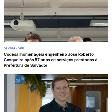
representem Temer no seminário empresarial, os
ministros da Fazenda, Henrique Meirelles, e da
Agricultura, Blairo Maggi, devem viajar à China antes da
comitiva oficial.
Cúpula –
Além da cúpula do G-20 nos dias 4 e 5 de
setembro, Michel Temer deve participar de reuniões
bilaterais privadas com os líderes da China, Xi Jinping; da
ATUALIDADE
Espanha, Mariano Rajoy; da Itália, Matteo Renzi, e com o
Codesal homenageia engenheiro José Roberto
príncipe da Arábia Saudida, Mohammed Bin Nayef.
Casqueiro após 57 anos de serviços prestados à
Prefeitura de Salvador
Michel Temer também pretende viajar a Nova Iorque
para participar no fim de setembro da Assembleia-Geral
das Nações Unidas, evento no qual, tradicionalmente, o
representante do Brasil costuma fazer o discurso de
abertura. Em outubro, a 8ª Cúpula dos Brics (bloco
econômico formado por Brasil, Rússia, Índia, China e
África do Sul) vai ocorrer na Índia e será uma