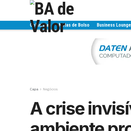
Colunistas
Notas de Bolso
Business Loung
Capa
Negócios
A crise invis
ambiente pro