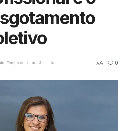
esgotamento
letivo
0
A
de
Tempo de Leitura: 3 minutos
A