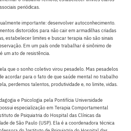
ssociais periódicas.
igualmente importante: desenvolver autoconhecimento.
mentos distorcidos para não cair em armadilhas criadas
s, estabelecer limites e buscar terapia não são sinais
reservação. Em um país onde trabalhar é sinônimo de
é um ato de resistência.
ela que o sonho coletivo virou pesadelo. Mas pesadelos
de acordar para o fato de que saúde mental no trabalho
la, perdemos talentos, produtividade e, no limite, vidas.
gogia e Psicologia pela Pontifícia Universidade
ia possui especialização em Terapia Comportamental
ituto de Psiquiatria do Hospital das Clínicas da
dade de São Paulo (USP). Ela é a coordenadora técnica
ofessora do Instituto de Psiquiatria do Hospital das