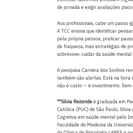
de jornada e exigir avaliações psico
Aos profissionais, cabe um passo 
A TCC ensina que identificar pensa
pela própria pessoa, praticar pausa
de fraqueza, mas estratégias de p
sobreviver, cuidar da saúde mental 
A pesquisa Carreira dos Sonhos rev
também são alertas. Está na hora 
não é custo — é investimento. Sem e
**Silvia Rezende
é graduada em Peda
Católica (PUC) de São Paulo, Silv
Cognitiva em saúde mental pelo Inst
Faculdade de Medicina da Universi
da Clínica de Psicologia LARES e pr