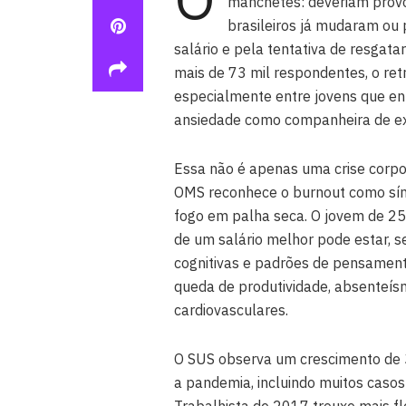
manchetes: deveriam provo
brasileiros já mudaram ou
salário e pela tentativa de resgatar
mais de 73 mil respondentes, o retr
especialmente entre jovens que en
ansiedade como companheira de ex
Essa não é apenas uma crise corpor
OMS reconhece o burnout como sínd
fogo em palha seca. O jovem de 25
de um salário melhor pode estar, 
cognitivas e padrões de pensamen
queda de produtividade, absenteís
cardiovasculares.
O SUS observa um crescimento de 
a pandemia, incluindo muitos casos
Trabalhista de 2017 trouxe mais fl