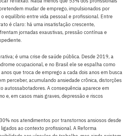
car reflexão. Nada menos que 53% dos profissionais
 pretendem mudar de emprego, impulsionados por
 o equilíbrio entre vida pessoal e profissional. Entre
ato é claro: há uma insatisfação crescente,
frentam jornadas exaustivas, pressão contínua e
pediente.
ativa; é uma crise de saúde pública. Desde 2019, a
rome ocupacional, e no Brasil ele se espalha como
 anos que troca de emprego a cada dois anos em busca
sem perceber, acumulando ansiedade crônica, distorções
to autossabotadores. A consequência aparece em
mo e, em casos mais graves, depressão e riscos
30% nos atendimentos por transtornos ansiosos desde
 ligados ao contexto profissional. A Reforma
exibilidade aos vínculos de trabalho, mas ainda existem