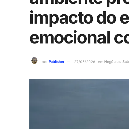
impacto do 
emocional co
por
Publisher
27/05/2026
em
Negócios
,
Saú