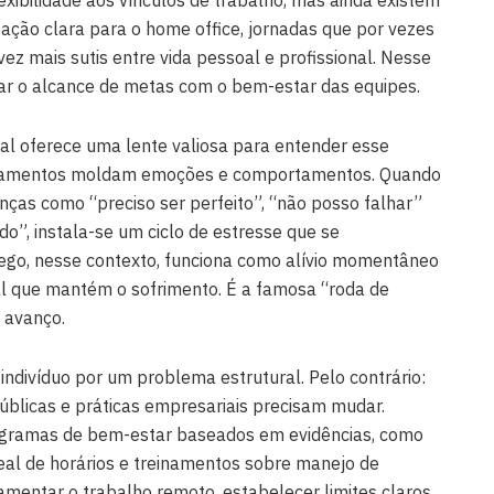
ação clara para o home office, jornadas que por vezes
vez mais sutis entre vida pessoal e profissional. Nesse
ar o alcance de metas com o bem-estar das equipes.
l oferece uma lente valiosa para entender esse
samentos moldam emoções e comportamentos. Quando
nças como “preciso ser perfeito”, “não posso falhar”
ído”, instala-se um ciclo de estresse que se
ego, nesse contexto, funciona como alívio momentâneo
l que mantém o sofrimento. É a famosa “roda de
 avanço.
o indivíduo por um problema estrutural. Pelo contrário:
públicas e práticas empresariais precisam mudar.
ramas de bem-estar baseados em evidências, como
 real de horários e treinamentos sobre manejo de
mentar o trabalho remoto, estabelecer limites claros