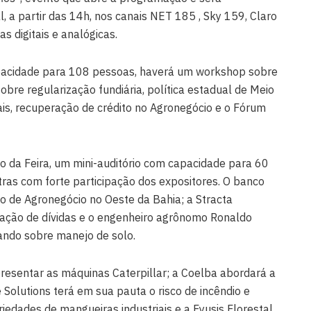
l, a partir das 14h, nos canais NET 185 , Sky 159, Claro
s digitais e analógicas.
acidade para 108 pessoas, haverá um workshop sobre
sobre regularização fundiária, política estadual de Meio
ais, recuperação de crédito no Agronegócio e o Fórum
o da Feira, um mini-auditório com capacidade para 60
stras com forte participação dos expositores. O banco
o de Agronegócio no Oeste da Bahia; a Stracta
uração de dívidas e o engenheiro agrônomo Ronaldo
ando sobre manejo de solo.
presentar as máquinas Caterpillar; a Coelba abordará a
e Solutions terá em sua pauta o risco de incêndio e
iedades de mangueiras industriais e a Fyusis Florestal