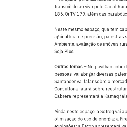
transmitido ao vivo pelo Canal Rura
185, Oi TV 179, além das parabólica
Neste mesmo espaço, que tem cap
agricultura de precisão; palestras 
Ambiente, avaliação de imóveis rur
Soja Plus.
Outros temas –
No pavilhão cobert
pessoas, vai abrigar diversas pale
Santander vai falar sobre o mercad
Consultoria falará sobre reestrut
Cabrera representará a Kamaq fal
Ainda neste espaço, a Sotreq vai a
otimização do uso de energia; a Fir
explosões; a Eaton apresentará var