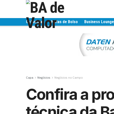
Colunistas
Notas de Bolso
Business Loung
Capa
Negócios
Negócios no Campo
Confira a p
técnica da B