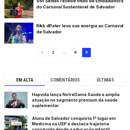
Vivi Seixas recebe título de Embaixadora
do Carnaval Sustentável de Salvador
Rikk dPater leva sua energia ao Carnaval
de Salvador
1
…
8
9
EM ALTA
COMENTÁRIOS
ÚLTIMAS
Hapvida lança NotreDame Saúde e amplia
atuação no segmento premium da saúde
suplementar
Aluna de Salvador conquista 1º lugar em
Medicina na USP e destaca trajetória
construída desde a educação infantil