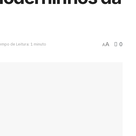
0
A
empo de Leitura: 1 minuto
A