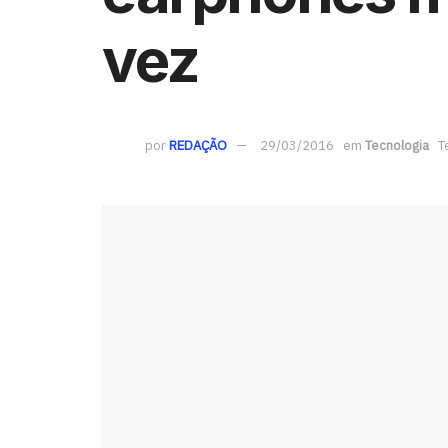
vez
por
REDAÇÃO
29/03/2016
em
Tecnologia
T