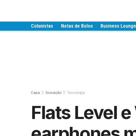
Colunistas
Notas de Bolso
Business Loung
Capa
Inovação
Tecnologia
Flats Level e
earphones m