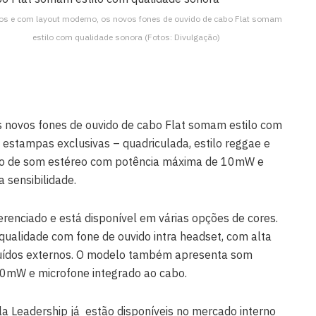
os e com layout moderno, os novos fones de ouvido de cabo Flat somam
estilo com qualidade sonora (Fotos: Divulgação)
s novos fones de ouvido de cabo Flat somam estilo com
estampas exclusivas – quadriculada, estilo reggae e
delo de som estéreo com potência máxima de 10mW e
 sensibilidade.
erenciado e está disponível em várias opções de cores.
ualidade com fone de ouvido intra headset, com alta
 ruídos externos. O modelo também apresenta som
0mW e microfone integrado ao cabo.
a Leadership já estão disponíveis no mercado interno