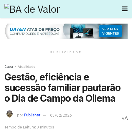
PUBLICIDADE
Capa
Atualidade
Gestão, eficiência e
sucessão familiar pautarão
o Dia de Campo da Oilema
por
Publisher
03/02/2026
A
A
Tempo de Leitura: 3 minutos