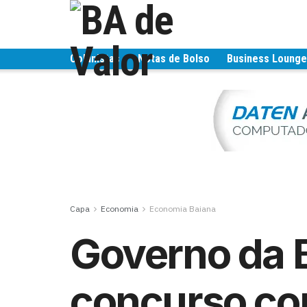
Colunistas
Notas de Bolso
Business Loung
Capa
Economia
Economia Baiana
Governo da B
concurso co