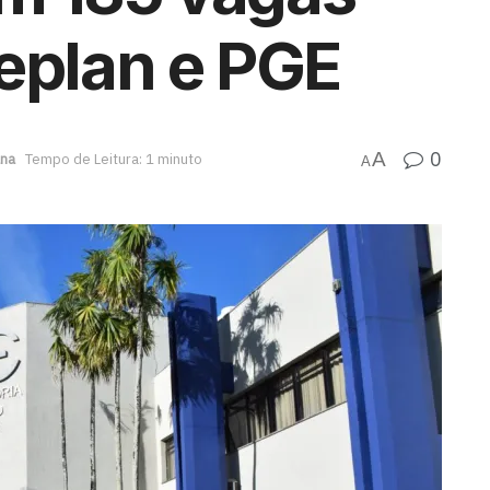
eplan e PGE
0
A
ana
Tempo de Leitura: 1 minuto
A