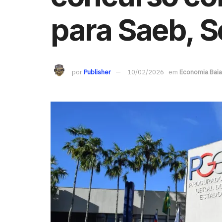
para Saeb, S
por
Publisher
10/02/2026
em
Economia Bai