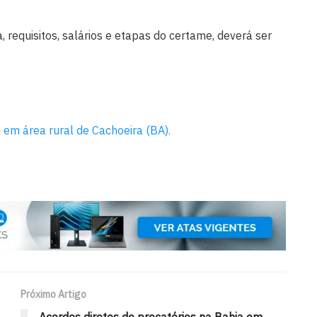
 requisitos, salários e etapas do certame, deverá ser
 em área rural de Cachoeira (BA).
Próximo Artigo
a
Acordos diretos de precatórios na Bahia em