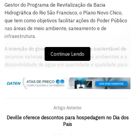
Gestor do Programa de Revitalização da Bacia
Hidrográfica do Rio São Francisco, o Plano Novo Chico,
que tem como objetivos facilitar ações do Poder Público
nas áreas de meio ambiente, saneamento e de
infraestrutura.
A intenção do governo é promover o uso sustentável de
Continue Lendo
recursos naturais, melhorar as condições ambientais e a
disponibilidade de água em quantidade e qualidade para
os mais diversos usos.
O plano pretender dar condições para que as ações de
zoneamento ecológico e econômico da região avancem e
que as unidades de conservação sejam consolidadas.
Artigo Anterior
Ministro –
Além disso, quer criar novas áreas de proteção,
Deville oferece descontos para hospedagem no Dia dos
fortalecer as ações de fiscalização ambiental e de apoio
Pais
à gestão de resíduos sólidos e ampliar o Bolsa Verde –