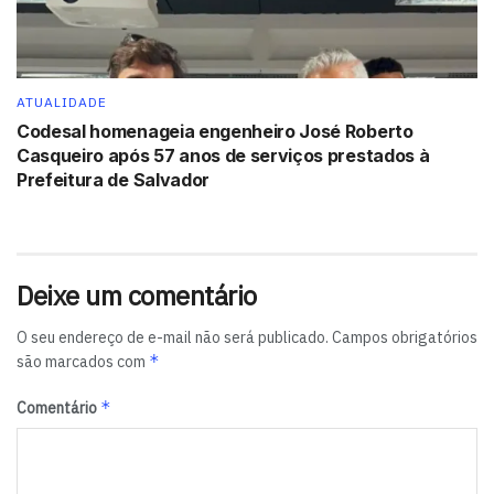
Rio São Francisco seja revitalizado”, concluiu Hélder
Barbalho.
(Pedro Peduzzi/Agência Brasil)
Tags:
Rio São Francisco
ATUALIDADE
Codesal homenageia engenheiro José Roberto
Casqueiro após 57 anos de serviços prestados à
Prefeitura de Salvador
Deixe um comentário
O seu endereço de e-mail não será publicado.
Campos obrigatórios
*
são marcados com
*
Comentário