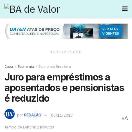
PUBLICIDADE
Capa
Economia
Economia Brasileira
Juro para empréstimos a
aposentados e pensionistas
é reduzido
por
REDAÇÃO
06/11/2017
A
A
Tempo de Leitura: 2 minutos