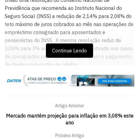
Previdência que recomenda ao Instituto Nacional do
Seguro Social (INSS) a redução de 2,14% para 2,08% do
teto máximo de juros cobrados ao mês nas operações de
empréstimo consignado para aposentados e
pensionistas do INSS . A mesma resolução reduz de
3,06% para 3% ao mês a taxa de juro cobrado nos casos
Continue Lendo
de consignados para operações que visam o pagamento
de dívidas com cartão de crédito.
A redução dessas taxas foi aprovada em setembro pelo
conselho e dependia de sua publicação para entrar em
vigor. Na época, a Previdência Social havia informado que
as mudanças foram possíveis graças às quedas
Artigo Anterior
observadas na taxa básica de juros (Selic). De acordo
Mercado mantém projeção para inflação em 3,08% este
com a Previdência, os novos tetos permitem condições
ano
mais vantajosas para o acesso ao crédito, possibilitando
inclusive a migração de dívidas mais caras, como as de
Próximo Artigo