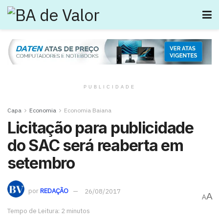
PUBLICIDADE
Capa
Economia
Economia Baiana
Licitação para publicidade
do SAC será reaberta em
setembro
por
REDAÇÃO
26/08/2017
A
A
Tempo de Leitura: 2 minutos