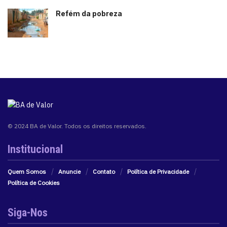
com saúde financeira, uma melhor comunicação e os
mais modernos tipos de controle de acesso.
Refém da pobreza
Leia também
:
Latam terá 52 voos extras para a Bahia
Tags:
Bahia
destaque
Lighthouse Investimentos
MyCond
Panamá
Portugal
startup
© 2024 BA de Valor. Todos os direitos reservados.
Institucional
Quem Somos
Anuncie
Contato
Política de Privacidade
Política de Cookies
Siga-Nos