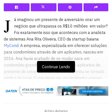
J
á imaginou um presente de aniversário virar um
negócio que ultrapassa os R$10 milhões em valor?
Foi exatamente isso que aconteceu com a analista
de sistemas Ana Rita Oliveira, CEO da startup baiana
MyCond
. A empresa, especializada em oferecer soluções
para condomínios através de um aplicativo, nasceu em
2016. Ana havia acabado de se mudar para um
condomínio grande em Salvador e deu o aplicativo de
Continue Lendo
presente de aniversário ao marido, que tinha se tornado
síndico do local. O que devia ser um facilitador apenas
para a vida da família virou objeto de desejo de outros
condomínios e se transformou em negócio para Ana.
Artigo Anterior