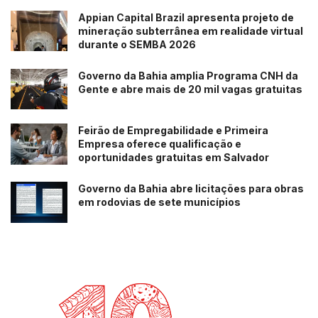
a gente criou o sistema financeiro”, relembra Ana .
Appian Capital Brazil apresenta projeto de
mineração subterrânea em realidade virtual
Com as modificações impostas pela pandemia também
durante o SEMBA 2026
veio outra forma de crescimento: vender o serviço para
que outros condomínios e administradoras tivessem
Governo da Bahia amplia Programa CNH da
Gente e abre mais de 20 mil vagas gratuitas
aplicativos com a sua própria marca.
Desafios
Feirão de Empregabilidade e Primeira
Empresa oferece qualificação e
É justamente a necessidade de estar sempre atento e se
oportunidades gratuitas em Salvador
reinventar que Ana enxerga como um dos principais
Governo da Bahia abre licitações para obras
desafios de quem se propõe a comandar uma startup. “A
em rodovias de sete municípios
demanda foi puxando a gente para fazer outros módulos
outros outras sair do que a gente conhecia né, que era
um aplicativo de condomínio de reserva de visitante
começou a fazer financeiro controle de acesso…
Passamos de um aplicativo gestor de condomínio para
um hub de serviços e soluções digitais para o setor”,