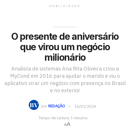
PUBLICIDADE
O presente de aniversário
que virou um negócio
milionário
Analista de sistemas Ana Rita Oliveira criou a
MyCond em 2016 para ajudar o marido e viu o
aplicativo virar um negócio com presença no Brasil
e no exterior
por
REDAÇÃO
16/01/2024
Tempo de Leitura: 3 minutos
A
A