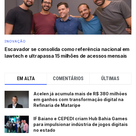
acionar todos os serviços disponíveis em uma habitação
e, além disso, para liberar síndicos e administradores de
processos desgastados e ineficientes”, acrescenta a
empresária.
Se hoje a empresa já conta com uma base de clientes
INOVAÇÃO
com 2.000 condomínios, e mais de 300 mil usuários, logo
Escavador se consolida como referência nacional em
lawtech e ultrapassa 15 milhões de acessos mensais
em seu início precisou lidar com um desafio assustador: a
pandemia.
“Assim que estourou a pandemia, a gente teve uma
EM ALTA
COMENTÁRIOS
ÚLTIMAS
dificuldade muito grande porque os prédios fecharam
todas as áreas de lazer, não tinha reserva, não tinha
Acelen já acumula mais de R$ 380 milhões
em ganhos com transformação digital na
visitação, então o aplicativo perdeu o maior sentido dele.
Refinaria de Mataripe
Foi aí que nós desenvolvemos outros módulos.
Começamos a perceber que os moradores estavam
IF Baiano e CEPEDI criam Hub Bahia Games
comprando muito pela internet, então criamos o módulo
para impulsionar indústria de jogos digitais
no estado
de encomendas, os condomínios queriam reduzir custos e