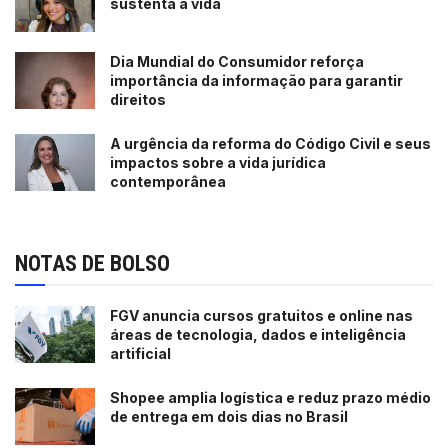
sustenta a vida
empresária deixa uma dica para quem quiser se
aventurar no mundo das startups. “É preciso estar atento
Dia Mundial do Consumidor reforça
às demandas do mercado, a necessidade do cliente, o
importância da informação para garantir
que pode melhorar a vida dele e até a concorrência
direitos
também. Startup mais do que qualquer outro negócio que
A urgência da reforma do Código Civil e seus
muda muito rápido. Enquanto um negócio tradicional
impactos sobre a vida jurídica
passa por gerações de uma mesma família, existem
contemporânea
Startups que já começaram e terminaram em cinco
anos”, analisa.
NOTAS DE BOLSO
Sobre a MyCond
FGV anuncia cursos gratuitos e online nas
A MyCond é a solução digital para o dia a dia e os
áreas de tecnologia, dados e inteligência
processos relacionados à vida condominial, no qual se
artificial
encontram sistemas e ferramentas que o condomínio e
administradora precisam para pôr fim aos processos
Shopee amplia logística e reduz prazo médio
de entrega em dois dias no Brasil
analógicos. A empresa oferece uma gestão simplificada