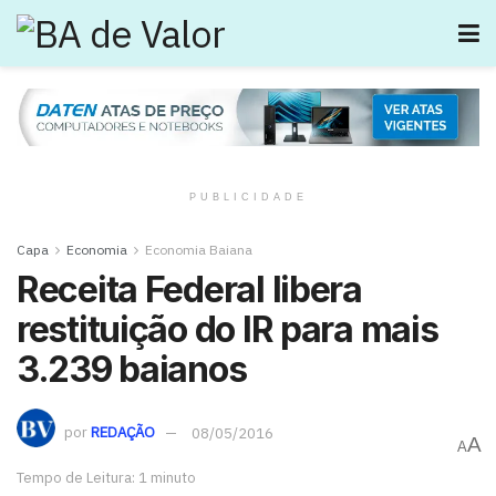
PUBLICIDADE
Capa
Economia
Economia Baiana
Receita Federal libera
restituição do IR para mais
3.239 baianos
por
REDAÇÃO
08/05/2016
A
A
Tempo de Leitura: 1 minuto