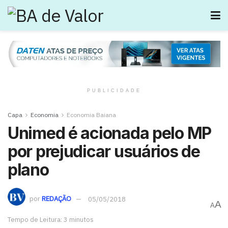
PUBLICIDADE
Capa
Economia
Economia Baiana
Unimed é acionada pelo MP
por prejudicar usuários de
plano
por
REDAÇÃO
05/05/2018
A
A
Tempo de Leitura: 3 minutos