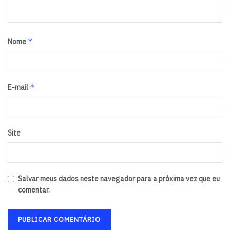
pede indenização de R$ 500 mil reais pelos danos
causados à coletividade.
*
Tags:
Agência Nacional de Saúde
ANS
Nome
Código de Defesa do Consumidor
Ministério Público
planos de saúde
Unimed
*
E-mail
Site
Salvar meus dados neste navegador para a próxima vez que eu
comentar.