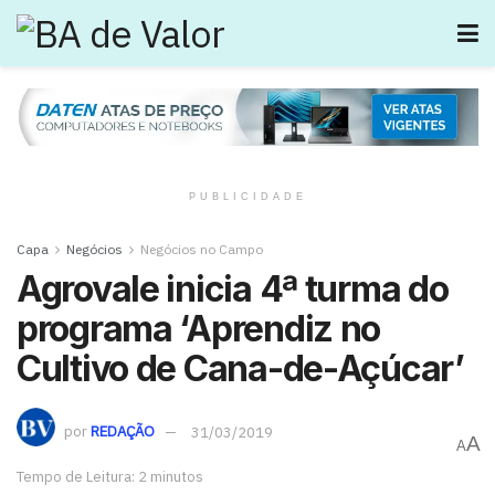
PUBLICIDADE
Capa
Negócios
Negócios no Campo
Agrovale inicia 4ª turma do
programa ‘Aprendiz no
Cultivo de Cana-de-Açúcar’
por
REDAÇÃO
31/03/2019
A
A
Tempo de Leitura: 2 minutos