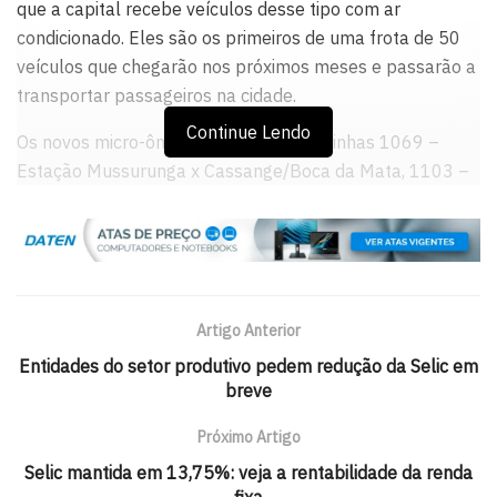
que a capital recebe veículos desse tipo com ar
condicionado. Eles são os primeiros de uma frota de 50
veículos que chegarão nos próximos meses e passarão a
transportar passageiros na cidade.
Continue Lendo
Os novos micro-ônibus vão atender as linhas 1069 –
Estação Mussurunga x Cassange/Boca da Mata, 1103 –
Alto do Cruzeiro/ Pernambués Circular, 1157 – Terminal
Acesso Norte x Luiz Anselmo/Vila Laura/Estação Brotas
e 1307 – Bosque Real x Jardim Placaford.
Os veículos foram adquiridos em 2021, quando as
Artigo Anterior
empresas compraram 169 ônibus e micro-ônibus
climatizados, a maior aquisição do país durante a
Entidades do setor produtivo pedem redução da Selic em
breve
pandemia. Desde 2013, novos micro-ônibus não eram
integrados à frota de Salvador.
Próximo Artigo
“Em 2021, em meio à pandemia, Salvador foi a capital
Selic mantida em 13,75%: veja a rentabilidade da renda
brasileira que mais renovou a frota de ônibus. E este ano
fixa