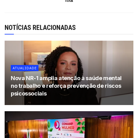
o avanço no transporte público continua. Esses 169
veículos que chegam gradativamente vão dar ainda mais
conforto ao cidadão”, explica o secretário de Mobilidade
NOTÍCIAS RELACIONADAS
de Salvador, Fabrizzio Muller.
Tags:
Bruno Reis
Salvador
ATUALIDADE
Nova NR-1 amplia atenção à saúde mental
no trabalho e reforça prevenção de riscos
psicossociais