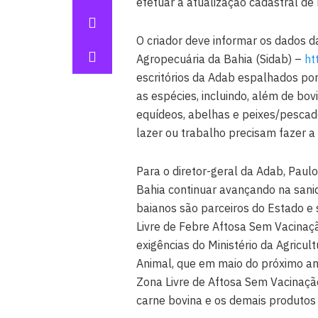
efetuar a atualização cadastral de
O criador deve informar os dados d
Agropecuária da Bahia (Sidab) –
ht
escritórios da Adab espalhados por
as espécies, incluindo, além de bov
equídeos, abelhas e peixes/pesca
lazer ou trabalho precisam fazer a
Para o diretor-geral da Adab, Pau
Bahia continuar avançando na sanid
baianos são parceiros do Estado e
Livre de Febre Aftosa Sem Vacinaç
exigências do Ministério da Agricu
Animal, que em maio do próximo ano
Zona Livre de Aftosa Sem Vacinação
carne bovina e os demais produtos 