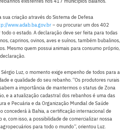
 rebanhos existentes nos 417 municípios baianos.
a sua criação através do Sistema de Defesa
tp://www.adab.ba.gov.br
– ou procurar um dos 402
 todo o estado. A declaração deve ser feita para todas
inos, caprinos, ovinos, aves e suínos, também bubalinos,
dos. Mesmo quem possui animais para consumo próprio,
 declaração.
lo Sérgio Luz, o momento exige empenho de todos para a
ade e qualidade do seu rebanho. “Os produtores rurais
 sabem a importância de mantermos o status de Zona
ão, e a atualização cadastral dos rebanhos é uma das
ltura e Pecuária e da Organização Mundial de Saúde
 concederá à Bahia, a certificação internacional de
 e, com isso, a possibilidade de comercializar nossa
agropecuários para todo o mundo”, orientou Luz.