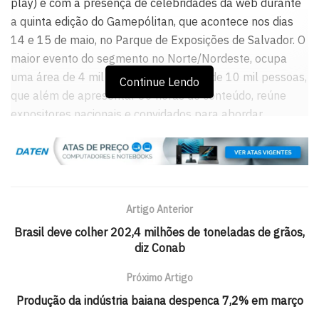
play) e com a presença de celebridades da web durante
a quinta edição do Gamepólitan, que acontece nos dias
14 e 15 de maio, no Parque de Exposições de Salvador. O
maior evento do segmento no Norte/Nordeste, ocupa
uma área de 4 mil m² e vai reunir mais de 10 mil pessoas,
Continue Lendo
que além de apresentar 80 horas de conteúdo, reúne
expositores nacionais e convidados para abordar
questões de mercado e desenvolvimento. Informações:
http://gamepolitan.com.br.
Tags:
games
Artigo Anterior
Brasil deve colher 202,4 milhões de toneladas de grãos,
diz Conab
Próximo Artigo
Produção da indústria baiana despenca 7,2% em março