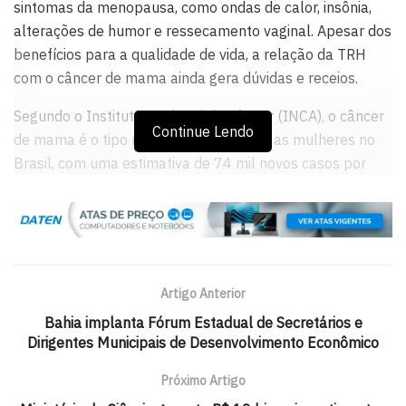
sintomas da menopausa, como ondas de calor, insônia,
alterações de humor e ressecamento vaginal. Apesar dos
benefícios para a qualidade de vida, a relação da TRH
com o câncer de mama ainda gera dúvidas e receios.
Segundo o Instituto Nacional de Câncer (INCA), o câncer
Continue Lendo
de mama é o tipo mais frequente entre as mulheres no
Brasil, com uma estimativa de 74 mil novos casos por
ano entre 2023 e 2025. Fatores hormonais têm papel
importante no desenvolvimento da doença. De acordo
com a Sociedade Brasileira de Mastologia (SBM), o uso
de reposição hormonal combinado, que associa
estrógeno e progesterona, pode em alguns casos
Artigo Anterior
aumentar discretamente o risco de câncer de mama,
Bahia implanta Fórum Estadual de Secretários e
especialmente quando utilizado por tempo prolongado.
Dirigentes Municipais de Desenvolvimento Econômico
Para o ginecologista Dr. Jorge Valente, especialista em
Próximo Artigo
metabologia, reposição hormonal e longevidade, é