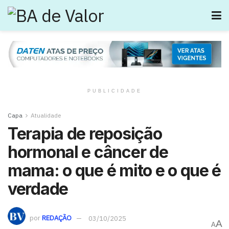
PUBLICIDADE
Capa
Atualidade
Terapia de reposição
hormonal e câncer de
mama: o que é mito e o que é
verdade
por
REDAÇÃO
03/10/2025
A
A