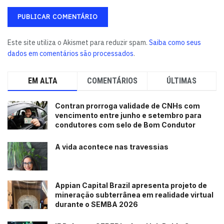
indispensável para que a terapia seja conduzida de forma
segura, responsável e personalizada. “Mais do que temer
a reposição hormonal, é preciso compreendê-la como um
Este site utiliza o Akismet para reduzir spam.
Saiba como seus
recurso terapêutico valioso, desde que usado de forma
dados em comentários são processados
.
responsável e individualizada. Informação de qualidade e
acompanhamento médico são os maiores aliados das
EM ALTA
COMENTÁRIOS
ÚLTIMAS
mulheres nesse momento da vida”, finaliza.
Sobre o Dr. Jorge Valente
Contran prorroga validade de CNHs com
vencimento entre junho e setembro para
Médico pós-graduado em medicina ortomolecular e em
condutores com selo de Bom Condutor
longevidade, especialista em ginecologia pela
A vida acontece nas travessias
FEBRASGO, com 26 anos de atuação na área de
ginecologia endócrina. Atua em reposição hormonal,
emagrecimento e com foco na saúde integral, onde o
Appian Capital Brazil apresenta projeto de
estilo de vida é a base do tratamento.
mineração subterrânea em realidade virtual
durante o SEMBA 2026
Crédito: Freepik