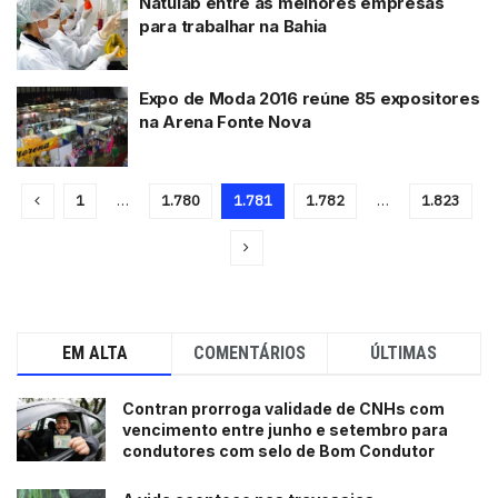
Natulab entre as melhores empresas
para trabalhar na Bahia
Expo de Moda 2016 reúne 85 expositores
na Arena Fonte Nova
1
…
1.780
1.781
1.782
…
1.823
EM ALTA
COMENTÁRIOS
ÚLTIMAS
Contran prorroga validade de CNHs com
vencimento entre junho e setembro para
condutores com selo de Bom Condutor