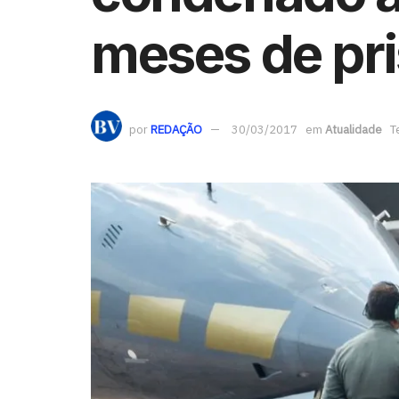
meses de pr
por
REDAÇÃO
30/03/2017
em
Atualidade
T