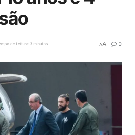
isão
0
A
empo de Leitura: 3 minutos
A