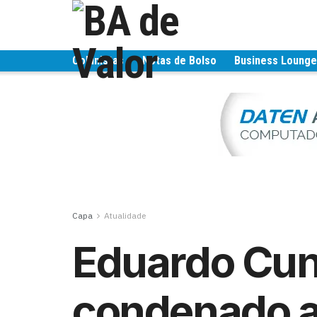
Colunistas
Notas de Bolso
Business Loung
Capa
Atualidade
Eduardo Cun
condenado a 